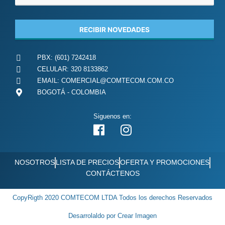
RECIBIR NOVEDADES
This
PBX: (601) 7242418
field
CELULAR: 320 8133862
should
be
EMAIL: COMERCIAL@COMTECOM.COM.CO
left
BOGOTÁ - COLOMBIA
blank
Siguenos en:
F
I
a
n
c
s
NOSOTROS
LISTA DE PRECIOS
OFERTA Y PROMOCIONES
e
t
CONTÁCTENOS
b
a
o
g
CopyRigth 2020 COMTECOM LTDA Todos los derechos Reservados
o
r
Desarrolaldo por Crear Imagen
k
a